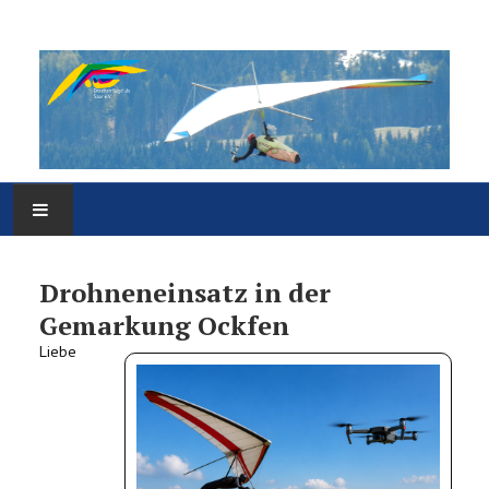
HOME
Drohneneinsatz in der
VEREIN
Gemarkung Ockfen
Liebe
FLUGGELÄNDE
MEDIEN
SONSTIGES